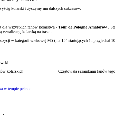
yścig kolarski i życzymy mu dalszych sukcesów.
g dla wszystkich fanów kolarstwa -
Tour de Pologne Amatorów
. St
ą rywalizację kolarską na trasie .
ozycji w kategorii wiekowej M5 ( na 154 startujących ) i przyjechał
ski
 wyścigów kolarskich . Częstowała sezamkami fanów tego sma
ka w tempie peletonu