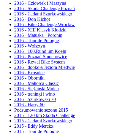
2016 - Człowiek i Maszyna
2016 - Skoda Challenge Poznań
2016 - śladami Szurkowskiego
2016 - Don Kichot
2016 - Bike Challenge Wrocław
2016 - XIII Klasyk Kłodzki
2016 - Matuska - Poronin
2016 - Tour de Pologne
2016 - Wolsztyn
2016 - 100.Rund um Koeln
2016 - Poznań Smochowice
2016 - Rewal Bike System
2016 - dookoła Jeziora Miedwie
2016 - Krośnice
2016 - Oborniki
2016 - Mallorca Classic
2016 - Ślężański Mnich
2016 - treningi i wino
2016 - Szurkowski 70
2016 - Harry 60
Podsumowanie sezonu 2015
2015 - 120 km Skoda Challenge
2015 - śladami Szurkowskiego
2015 - Eddy Merckx
2015 - Tour de Pologne