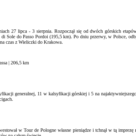
iach 27 lipca - 3 sierpnia. Rozpoczął się od dwóch górskich etap
di Sole do Passo Pordoi (195,5 km). Po dniu przerwy, w Polsce, odby
na czas z Wieliczki do Krakowa.
Fassa | 206,5 km
kacji generalnej, 11 w kalsyfikacji górskiej i 5 na najaktywniejszego 
cigach.
nwestował w Tour de Pologne własne pieniądze i tchnął w tą imprezę 
iców na całym świecie .