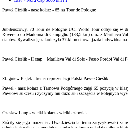
1997 - Nord Cap 3000 km !!!
Paweł Cieślik - nasz kolarz - 65 na Tour de Pologne
Jubileuszowy, 70 Tour de Pologne UCI World Tour odbył się w dn
Rovereto do Madonna di Campiglio (183,5 km) oraz z Marilleva Val 
etapów. Rywalizację zakończyła 37-kilometrowa
jazda
indywidualna 
Paweł Cieślik - II etap : Marilleva Val di Sole - Passo Pordoi Val di 
Zbigniew Piątek - trener reprezentacji Polski Paweł Cieślik
Paweł - nasz kolarz z Tarnowa Podgórnego zajął 65 pozycję w klasyfi
Pawłowi sukcesu i życzymy mu dużo sił i szczęścia w kolejnych wyś
Czesław Lang - wielki kolarz - wielki człowiek .
Ziściły się jego marzenia . Dwadzieścia lat temu zaryzykował i zai
odwiedzać najlepsi zawodnicy, a relacje z tour'u oglądają milony kib