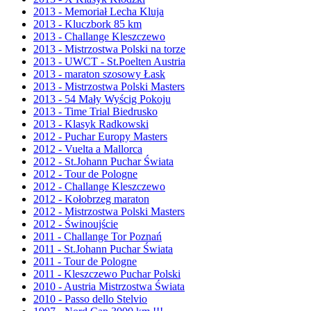
2013 - Memoriał Lecha Kluja
2013 - Kluczbork 85 km
2013 - Challange Kleszczewo
2013 - Mistrzostwa Polski na torze
2013 - UWCT - St.Poelten Austria
2013 - maraton szosowy Łask
2013 - Mistrzostwa Polski Masters
2013 - 54 Mały Wyścig Pokoju
2013 - Time Trial Biedrusko
2013 - Klasyk Radkowski
2012 - Puchar Europy Masters
2012 - Vuelta a Mallorca
2012 - St.Johann Puchar Świata
2012 - Tour de Pologne
2012 - Challange Kleszczewo
2012 - Kołobrzeg maraton
2012 - Mistrzostwa Polski Masters
2012 - Świnoujście
2011 - Challange Tor Poznań
2011 - St.Johann Puchar Świata
2011 - Tour de Pologne
2011 - Kleszczewo Puchar Polski
2010 - Austria Mistrzostwa Świata
2010 - Passo dello Stelvio