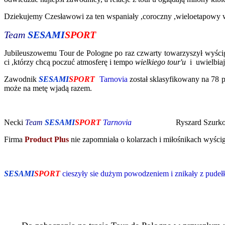
Dziekujemy Czesławowi za ten wspaniały ,coroczny ,wieloetapowy w
Team
SESAMI
SPORT
Jubileuszowemu Tour de Pologne po raz czwarty towarzyszył wyści
ci ,którzy chcą poczuć atmosferę i tempo
wielkiego tour'u
i uwielbiaj
Zawodnik
SESAMI
SPORT
Tarnovia
został sklasyfikowany na 78 p
może na metę wjadą razem.
Necki
Team
SESAMI
SPORT
Tarnovia
Ryszard Szurkow
Firma
Product Plus
nie zapomniała o kolarzach i miłośnikach
SESAMI
SPORT
cieszyły sie dużym powodzeniem i znikały z pudeł