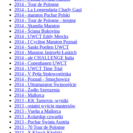
2014 - Tour de Pologne
2014 - La Leggendaria Charly Gaul
2014 - maraton Puchar Polski
2014 - Tour de Pologne - trening
2014 - Skandia Maraton
2014 - Ściana Bukovina
2014 - UWCT Eddy Mercks
2014 - I Cycling Maraton Poznań
2014 - Sankt Poelten UWCT
2014 - Maraton Jastrzębi Łaskich
2014 - ale CHALLENGE Italia
2014 - Copenhagen UWCT
2014 - UWCT Time Trial
2014 - V Pętla Stołowogórska
2014 - Poznań - Smochowice
2014 - Ultramaraton Świnoujście
2014 - Żądło Szerszenia
2014 - Mallorca
2013 - KK Tarnovia -wyniki
2013 - ostatni wyścig mastersów
2013 - Vuelta a Mallorca
2013 - Kolarskie czwartki
2013 - Puchar Świata Austria
2013 - 70 Tour de Pologne
2013 - X Klasyk Kłodzki