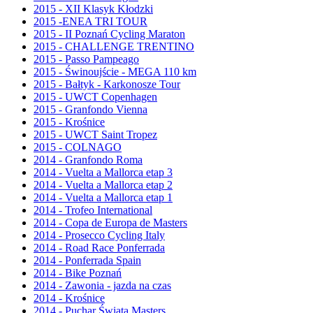
2015 - XII Klasyk Kłodzki
2015 -ENEA TRI TOUR
2015 - II Poznań Cycling Maraton
2015 - CHALLENGE TRENTINO
2015 - Passo Pampeago
2015 - Świnoujście - MEGA 110 km
2015 - Bałtyk - Karkonosze Tour
2015 - UWCT Copenhagen
2015 - Granfondo Vienna
2015 - Krośnice
2015 - UWCT Saint Tropez
2015 - COLNAGO
2014 - Granfondo Roma
2014 - Vuelta a Mallorca etap 3
2014 - Vuelta a Mallorca etap 2
2014 - Vuelta a Mallorca etap 1
2014 - Trofeo International
2014 - Copa de Europa de Masters
2014 - Prosecco Cycling Italy
2014 - Road Race Ponferrada
2014 - Ponferrada Spain
2014 - Bike Poznań
2014 - Zawonia - jazda na czas
2014 - Krośnice
2014 - Puchar Świata Masters