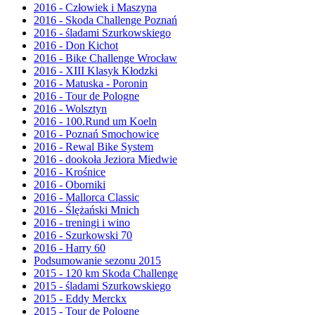
2016 - Człowiek i Maszyna
2016 - Skoda Challenge Poznań
2016 - śladami Szurkowskiego
2016 - Don Kichot
2016 - Bike Challenge Wrocław
2016 - XIII Klasyk Kłodzki
2016 - Matuska - Poronin
2016 - Tour de Pologne
2016 - Wolsztyn
2016 - 100.Rund um Koeln
2016 - Poznań Smochowice
2016 - Rewal Bike System
2016 - dookoła Jeziora Miedwie
2016 - Krośnice
2016 - Oborniki
2016 - Mallorca Classic
2016 - Ślężański Mnich
2016 - treningi i wino
2016 - Szurkowski 70
2016 - Harry 60
Podsumowanie sezonu 2015
2015 - 120 km Skoda Challenge
2015 - śladami Szurkowskiego
2015 - Eddy Merckx
2015 - Tour de Pologne