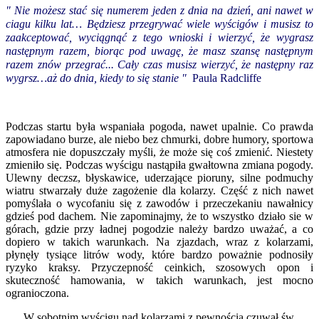
" Nie możesz stać się numerem jeden z dnia na dzień, ani nawet w
ciagu kilku lat… Będziesz przegrywać wiele wyścigów i musisz to
zaakceptować, wyciągnąć z tego wnioski i wierzyć, że wygrasz
następnym razem, biorąc pod uwagę, że masz szansę następnym
razem znów przegrać... Cały czas musisz wierzyć, że następny raz
wygrsz…aż do dnia, kiedy to się stanie "
Paula Radcliffe
Podczas startu była wspaniała pogoda, nawet upalnie. Co prawda
zapowiadano burze, ale niebo bez chmurki, dobre humory, sportowa
atmosfera nie dopuszczały myśli, że może się coś zmienić. Niestety
zmieniło się. Podczas wyścigu nastąpiła gwałtowna zmiana pogody.
Ulewny deczsz, błyskawice, uderzające pioruny, silne podmuchy
wiatru stwarzały duże zagożenie dla kolarzy. Część z nich nawet
pomyślała o wycofaniu się z zawodów i przeczekaniu nawałnicy
gdzieś pod dachem. Nie zapominajmy, że to wszystko działo sie w
górach, gdzie przy ładnej pogodzie należy bardzo uważać, a co
dopiero w takich warunkach. Na zjazdach, wraz z kolarzami,
płynęły tysiące litrów wody, które bardzo poważnie podnosiły
ryzyko kraksy. Przyczepność ceinkich, szosowych opon i
skuteczność hamowania, w takich warunkach, jest mocno
ogranioczona.
W sobotnim wyścigu nad kolarzami z pewnością czuwał św.