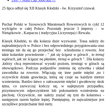
1997 - Nord Cap 3000 km !!!
25 lipca odbył się XII Klasyk Kłodzki - św. Krzysztof czuwał.
Puchar Polski w Szosowych Maratonach Rowerowych to cykl 12
wyścigów w całej Polsce. Pozostały jeszcze 3 imprezy : w
Nietążkowie , Karpaczu ( tradycyjna Liczyrzepa) i Rewalu.
Klasyk Kłodzki, to dla kolarza duże wyzwanie. Trasa należy do
najtrudniejszych w Polsce i bez odpowiedniego przygotowania oraz
treningu nie da się go przejechać bez schodzenia z roweru. Jest
takie kolarskie powiedzenie - "
jak się ścigasz w górach , to trenuj
wgórach, jak sie ścigasz na płaskim, trenuj w górach
". Dla kolarzy
,którzy chcą reprezntować wysoki poziom, treningi w górach są
obowiązkowe. Podczas podjazdów zmienia się sylwetka i układ
zawodnika na rowerze. Włączają się inne partie mięśni ,no i
oczywiście działa grawitacja, którą się czuje na każdym metrze
wzniesienia. Bardzo łatwo o zakwaszenie mięśni i gwałtowny skok
tętna, co zazwyczaj kończy się, w najlepszym przypadku,
przymusowym odpoczynkiem lub pokonaniem wzniesienia na
piechotę. Oczywiście, nie należy zrażać się tym do kolarstwa -
następnym razem będzie lepiej. Pamiętajmy, że najważniejsze jest
szczęśliwe przejechanie linii mety.