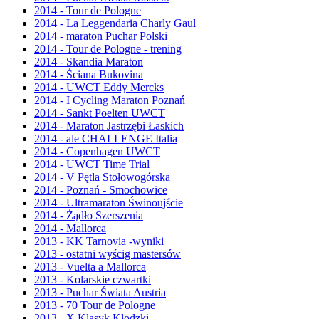
2014 - Tour de Pologne
2014 - La Leggendaria Charly Gaul
2014 - maraton Puchar Polski
2014 - Tour de Pologne - trening
2014 - Skandia Maraton
2014 - Ściana Bukovina
2014 - UWCT Eddy Mercks
2014 - I Cycling Maraton Poznań
2014 - Sankt Poelten UWCT
2014 - Maraton Jastrzębi Łaskich
2014 - ale CHALLENGE Italia
2014 - Copenhagen UWCT
2014 - UWCT Time Trial
2014 - V Pętla Stołowogórska
2014 - Poznań - Smochowice
2014 - Ultramaraton Świnoujście
2014 - Żądło Szerszenia
2014 - Mallorca
2013 - KK Tarnovia -wyniki
2013 - ostatni wyścig mastersów
2013 - Vuelta a Mallorca
2013 - Kolarskie czwartki
2013 - Puchar Świata Austria
2013 - 70 Tour de Pologne
2013 - X Klasyk Kłodzki