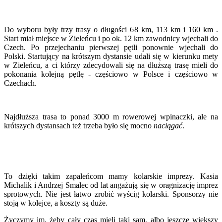
Do wyboru były trzy trasy o długości 68 km, 113 km i 160 km .
Start miał miejsce w Zieleńcu i po ok. 12 km zawodnicy wjechali do
Czech. Po przejechaniu pierwszej pętli ponownie wjechali do
Polski. Startujący na krótszym dystansie udali się w kierunku mety
w Zieleńcu, a ci którzy zdecydowali się na dłuższą trasę mieli do
pokonania kolejną pętlę - częściowo w Polsce i częściowo w
Czechach.
Najdłuższa trasa to ponad 3000 m rowerowej wpinaczki, ale na
krótszych dystansach też trzeba było się mocno
naciągać
.
To dzięki takim zapaleńcom mamy kolarskie imprezy. Kasia
Michalik i Andrzej Smalec od lat angażują się w oragnizację imprez
sprotowych. Nie jest łatwo zrobić wyścig kolarski. Sponsorzy nie
stoją w kolejce, a koszty są duże.
Życzymy im, żeby cały czas mieli taki sam, albo jeszcze większy