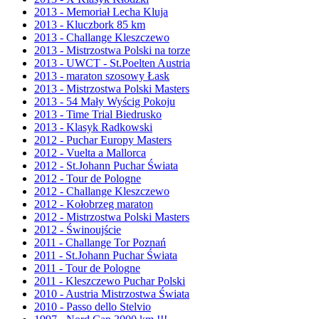
2013 - Memoriał Lecha Kluja
2013 - Kluczbork 85 km
2013 - Challange Kleszczewo
2013 - Mistrzostwa Polski na torze
2013 - UWCT - St.Poelten Austria
2013 - maraton szosowy Łask
2013 - Mistrzostwa Polski Masters
2013 - 54 Mały Wyścig Pokoju
2013 - Time Trial Biedrusko
2013 - Klasyk Radkowski
2012 - Puchar Europy Masters
2012 - Vuelta a Mallorca
2012 - St.Johann Puchar Świata
2012 - Tour de Pologne
2012 - Challange Kleszczewo
2012 - Kołobrzeg maraton
2012 - Mistrzostwa Polski Masters
2012 - Świnoujście
2011 - Challange Tor Poznań
2011 - St.Johann Puchar Świata
2011 - Tour de Pologne
2011 - Kleszczewo Puchar Polski
2010 - Austria Mistrzostwa Świata
2010 - Passo dello Stelvio