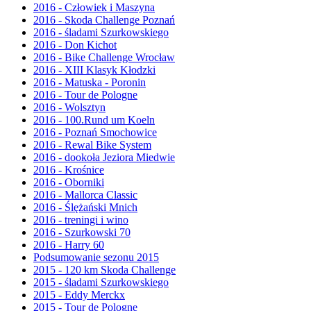
2016 - Człowiek i Maszyna
2016 - Skoda Challenge Poznań
2016 - śladami Szurkowskiego
2016 - Don Kichot
2016 - Bike Challenge Wrocław
2016 - XIII Klasyk Kłodzki
2016 - Matuska - Poronin
2016 - Tour de Pologne
2016 - Wolsztyn
2016 - 100.Rund um Koeln
2016 - Poznań Smochowice
2016 - Rewal Bike System
2016 - dookoła Jeziora Miedwie
2016 - Krośnice
2016 - Oborniki
2016 - Mallorca Classic
2016 - Ślężański Mnich
2016 - treningi i wino
2016 - Szurkowski 70
2016 - Harry 60
Podsumowanie sezonu 2015
2015 - 120 km Skoda Challenge
2015 - śladami Szurkowskiego
2015 - Eddy Merckx
2015 - Tour de Pologne