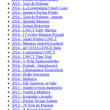
2014 - Tour de Pologne
2014 - La Leggendaria Charly Gaul
2014 - maraton Puchar Polski
2014 - Tour de Pologne - trening
2014 - Skandia Maraton
2014 - Ściana Bukovina
2014 - UWCT Eddy Mercks
2014 - I Cycling Maraton Poznań
2014 - Sankt Poelten UWCT
2014 - Maraton Jastrzębi Łaskich
2014 - ale CHALLENGE Italia
2014 - Copenhagen UWCT
2014 - UWCT Time Trial
2014 - V Pętla Stołowogórska
2014 - Poznań - Smochowice
2014 - Ultramaraton Świnoujście
2014 - Żądło Szerszenia
2014 - Mallorca
2013 - KK Tarnovia -wyniki
2013 - ostatni wyścig mastersów
2013 - Vuelta a Mallorca
2013 - Kolarskie czwartki
2013 - Puchar Świata Austria
2013 - 70 Tour de Pologne
2013 - X Klasyk Kłodzki