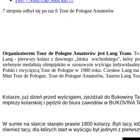
1997 - Nord Cap 3000 km !!!
7 sierpnia odbył się po raz 6 Tour de Pologne Amatorów
Organizatorem Tour de Pologne Amatorów jest Lang Team
. To
Lang - pierwszy kolarz z dawnego „bloku wschodniego", który podpi
srebrnym medalistą olimpijskim w szosowym wyścigu indywidualny
Polski i zwycięzcą Tour de Pologne w 1980 roku. Czesław Lang ma 
Mini Tour de Pologne, Tour de Pologne Amatorów, Tauron Lang Team
Kolarze, już dzień przed wyścigiem, zjeżdżali do Bukowiny Ta
imprezy kolarskiej i pędzili do biura zawodów w BUKOVINA Ter
W sumie na starcie stanęło prawie 1800 kolarzy. Byli tacy, k
również tacy, dla których start w wyścigu był jednym z pierwsz