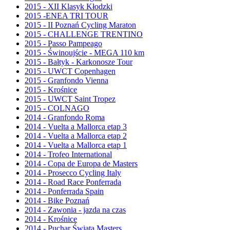
2015 - XII Klasyk Kłodzki
2015 -ENEA TRI TOUR
2015 - II Poznań Cycling Maraton
2015 - CHALLENGE TRENTINO
2015 - Passo Pampeago
2015 - Świnoujście - MEGA 110 km
2015 - Bałtyk - Karkonosze Tour
2015 - UWCT Copenhagen
2015 - Granfondo Vienna
2015 - Krośnice
2015 - UWCT Saint Tropez
2015 - COLNAGO
2014 - Granfondo Roma
2014 - Vuelta a Mallorca etap 3
2014 - Vuelta a Mallorca etap 2
2014 - Vuelta a Mallorca etap 1
2014 - Trofeo International
2014 - Copa de Europa de Masters
2014 - Prosecco Cycling Italy
2014 - Road Race Ponferrada
2014 - Ponferrada Spain
2014 - Bike Poznań
2014 - Zawonia - jazda na czas
2014 - Krośnice
2014 - Puchar Świata Masters