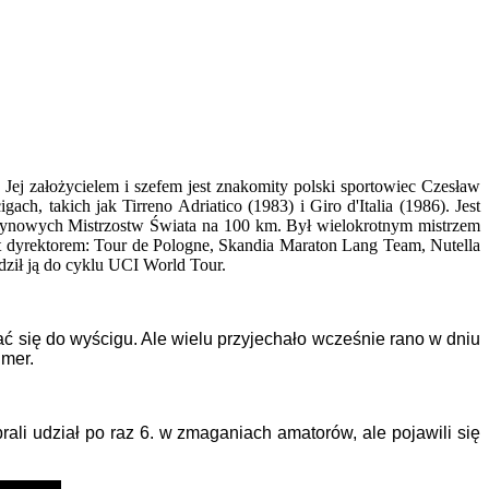
. Jej założycielem i szefem jest znakomity polski sportowiec Czesław
, takich jak Tirreno Adriatico (1983) i Giro d'Italia (1986). Jest
żynowych Mistrzostw Świata na 100 km. Był wielokrotnym mistrzem
t dyrektorem: Tour de Pologne, Skandia Maraton Lang Team, Nutella
ził ją do cyklu UCI World Tour.
ać się do wyścigu. Ale wielu przyjechało wcześnie rano w dniu
umer.
rali udział po raz 6. w zmaganiach amatorów, ale pojawili się