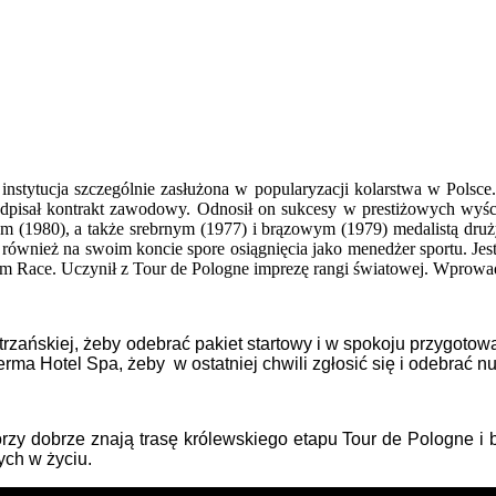
 instytucja szczególnie zasłużona w popularyzacji kolarstwa w Polsce
sał kontrakt zawodowy. Odnosił on sukcesy w prestiżowych wyścigach
m (1980), a także srebrnym (1977) i brązowym (1979) medalistą dru
również na swoim koncie spore osiągnięcia jako menedżer sportu. Jes
 Race. Uczynił z Tour de Pologne imprezę rangi światowej. Wprowad
trzańskiej, żeby odebrać pakiet startowy i w spokoju przygotow
ma Hotel Spa, żeby w ostatniej chwili zgłosić się i odebrać n
tórzy dobrze znają trasę królewskiego etapu Tour de Pologne i b
ych w życiu.