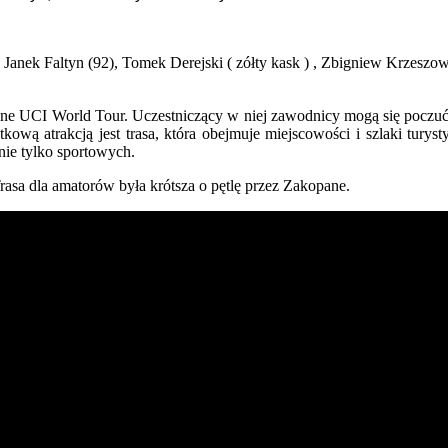
 Janek Faltyn (92), Tomek Derejski ( zółty kask ) , Zbigniew Krzeszow
ne UCI World Tour. Uczestniczący w niej zawodnicy mogą się poczuć 
wą atrakcją jest trasa, która obejmuje miejscowości i szlaki turys
 nie tylko sportowych.
rasa dla amatorów była krótsza o pętlę przez Zakopane.