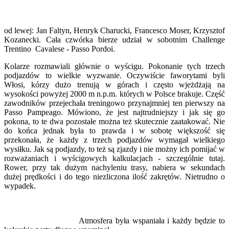
od lewej: Jan Faltyn, Henryk Charucki, Francesco Moser, Krzysztof
Kozanecki. Cała czwórka bierze udział w sobotnim Challenge
Trentino Cavalese - Passo Pordoi.
Kolarze rozmawiali głównie o wyścigu. Pokonanie tych trzech
podjazdów to wielkie wyzwanie. Oczywiście faworytami byli
Włosi, kórzy dużo trenują w górach i często wjeżdżają na
wysokości powyżej 2000 m n.p.m. których w Polsce brakuje. Część
zawodników przejechała treningowo przynajmniej ten pierwszy na
Passo Pampeago. Mówiono, że jest najtrudniejszy i jak się go
pokona, to te dwa pozostałe można też skutecznie zaatakować. Nie
do końca jednak była to prawda i w sobotę większość się
przekonała, że każdy z trzech podjazdów wymagał wielkiego
wysiłku. Jak są podjazdy, to też są zjazdy i nie możny ich pomijać w
rozważaniach i wyścigowych kalkulacjach - szczególnie tutaj.
Rower, przy tak dużym nachyleniu trasy, nabiera w sekundach
dużej prędkości i do tego niezliczona ilość zakrętów. Nietrudno o
wypadek.
Atmosfera była wspaniała i każdy będzie to