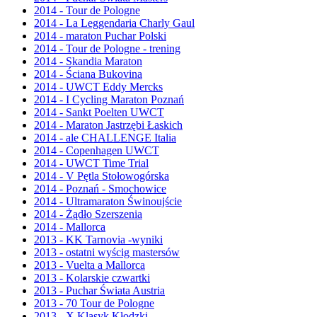
2014 - Tour de Pologne
2014 - La Leggendaria Charly Gaul
2014 - maraton Puchar Polski
2014 - Tour de Pologne - trening
2014 - Skandia Maraton
2014 - Ściana Bukovina
2014 - UWCT Eddy Mercks
2014 - I Cycling Maraton Poznań
2014 - Sankt Poelten UWCT
2014 - Maraton Jastrzębi Łaskich
2014 - ale CHALLENGE Italia
2014 - Copenhagen UWCT
2014 - UWCT Time Trial
2014 - V Pętla Stołowogórska
2014 - Poznań - Smochowice
2014 - Ultramaraton Świnoujście
2014 - Żądło Szerszenia
2014 - Mallorca
2013 - KK Tarnovia -wyniki
2013 - ostatni wyścig mastersów
2013 - Vuelta a Mallorca
2013 - Kolarskie czwartki
2013 - Puchar Świata Austria
2013 - 70 Tour de Pologne
2013 - X Klasyk Kłodzki