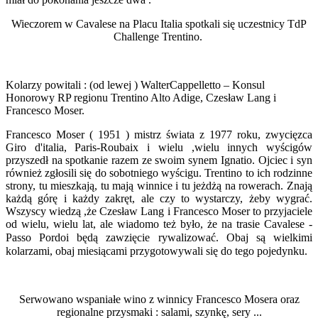
Wieczorem w Cavalese na Placu Italia spotkali się uczestnicy TdP
Challenge Trentino.
Kolarzy powitali : (od lewej )
WalterCappelletto – Konsul
Honorowy RP regionu Trentino Alto Adige, Czesław Lang i
Francesco Moser.
Francesco Moser ( 1951 ) mistrz świata z 1977 roku, zwycięzca
Giro d'italia, Paris-Roubaix i wielu ,wielu innych wyścigów
przyszedł na spotkanie razem ze swoim synem Ignatio. Ojciec i syn
również zgłosili się do sobotniego wyścigu. Trentino to ich rodzinne
strony, tu mieszkają, tu mają winnice i tu jeżdżą na rowerach. Znają
każdą górę i każdy zakręt, ale czy to wystarczy, żeby wygrać.
Wszyscy wiedzą ,że Czesław Lang i Francesco Moser to przyjaciele
od wielu, wielu lat, ale wiadomo też było, że na trasie Cavalese -
Passo Pordoi będą zawzięcie rywalizować.
Obaj są wielkimi
kolarzami, obaj miesiącami przygotowywali się do tego pojedynku.
Serwowano wspaniałe wino z winnicy Francesco Mosera oraz
regionalne przysmaki : salami, szynkę, sery ...