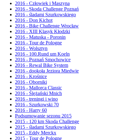
2016 - Człowiek i Maszyna
2016 - Skoda Challenge Poznań
2016 - śladami Szurkowskiego
2016 - Don Kichot
2016 - Bike Challenge Wrocław
2016 - XIII Klasyk Kłodzki
2016 - Matuska - Poronin
2016 - Tour de Pologne
2016 - Wolsztyn
2016 - 100.Rund um Koeln
2016 - Poznań Smochowice
2016 - Rewal Bike System
2016 - dookoła Jeziora Miedwie
2016 - Krośnice
2016 - Oborniki
2016 - Mallorca Classic
2016 - Ślężański Mnich
2016 - treningi i wino
2016 - Szurkowski 70
2016 - Harry 60
Podsumowanie sezonu 2015
2015 - 120 km Skoda Challenge
2015 - śladami Szurkowskiego
2015 - Eddy Merckx
2015 - Tour de Pologne