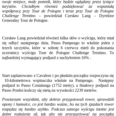
swoje miejsce, mały pomnik, który będzie oglądany przez tysiące
turystów. Chciałbym również podziękować za wspaniałą
współpracę przy Tour de Pologne i teraz przy Tour de Pologne
Challenge Trentino
– powiedział Czesław Lang – Dyrektor
Generalny Tour de Pologne.
Czesław Lang powiedział również kilka słów o wyścigu, który miał
się odbyć następnego dnia.
Passo Pampeago to właśnie jeden z
trzech szczytów, które w sobotę 6 czerwca mieli do pokonania
uczestnicy wyścigu Tour de Pologne Challenge Trentino.
To
najbardziej wymagający podjazd z nachyleniem 16% .
Start zaplanowano z Cavalese i po płaskim początku rozpoczyna się
10-kilometrowa wspinaczka właśnie na Pampeago. Następny
podjazd to Passo Costalunga (1752 metry), a finałowy podjazd na
Passo Pordoi kończy się metą na wysokości 2239 metrów.
Powtarzam wszystkim, aby dobrze przygotowali rower, sprawdzili
opony i hamulce, co jest bardzo ważne, bo na tych zjazdach rower
rozpędza się bardzo szybko. Podczas samego wyścigu istotne jest
dobre rozłożenie sił, tak aby nie przeszarżować na początku