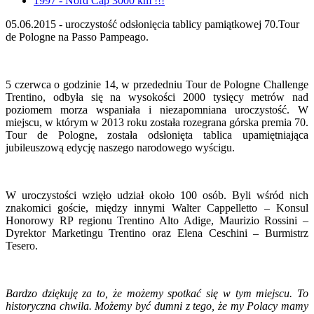
1997 - Nord Cap 3000 km !!!
05.06.2015 - uroczystość odsłonięcia tablicy pamiątkowej 70.Tour
de Pologne na Passo Pampeago.
5 czerwca o godzinie 14, w przededniu Tour de Pologne Challenge
Trentino, odbyła się na wysokości 2000 tysięcy metrów nad
poziomem morza wspaniała i niezapomniana uroczystość. W
miejscu, w którym w 2013 roku została rozegrana górska premia 70.
Tour de Pologne, została odsłonięta tablica upamiętniająca
jubileuszową edycję naszego narodowego wyścigu.
W uroczystości wzięło udział około 100 osób. Byli wśród nich
znakomici goście, między innymi Walter Cappelletto – Konsul
Honorowy RP regionu Trentino Alto Adige, Maurizio Rossini –
Dyrektor Marketingu Trentino oraz Elena Ceschini – Burmistrz
Tesero.
Bardzo dziękuję za to, że możemy spotkać się w tym miejscu. To
historyczna chwila. Możemy być dumni z tego, że my Polacy mamy