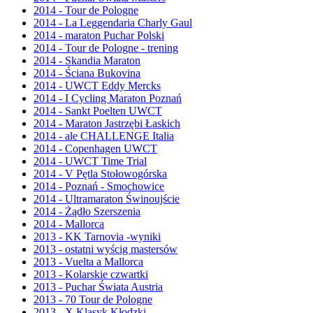
2014 - Tour de Pologne
2014 - La Leggendaria Charly Gaul
2014 - maraton Puchar Polski
2014 - Tour de Pologne - trening
2014 - Skandia Maraton
2014 - Ściana Bukovina
2014 - UWCT Eddy Mercks
2014 - I Cycling Maraton Poznań
2014 - Sankt Poelten UWCT
2014 - Maraton Jastrzębi Łaskich
2014 - ale CHALLENGE Italia
2014 - Copenhagen UWCT
2014 - UWCT Time Trial
2014 - V Pętla Stołowogórska
2014 - Poznań - Smochowice
2014 - Ultramaraton Świnoujście
2014 - Żądło Szerszenia
2014 - Mallorca
2013 - KK Tarnovia -wyniki
2013 - ostatni wyścig mastersów
2013 - Vuelta a Mallorca
2013 - Kolarskie czwartki
2013 - Puchar Świata Austria
2013 - 70 Tour de Pologne
2013 - X Klasyk Kłodzki