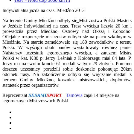
1997 - Nord Cap 3000 km !!!
Indywidualna jazda na czas -Miedźno 2013
Na terenie
Gminy
Miedźno odbyły się
Mistrzostwa Polski Masters
w Jeździe Indywidualnej na czas.
Trasa
wyścigu liczyła 20 km i
prowadziła przez Miedźno, Ostrowy nad Okszą i Łobodno.
Oficjalne rozpoczęcie mistrzostw odbyło się na placu szkolnym w
Miedźnie. Na starcie zameldowało się 180 zawodników z terenu
Polski
. W wyścigu obok panów wystartowały również panie.
Najstarszy uczestnik tegorocznego wyścigu, a zarazem Mistrz
Polski w kat. K80 p. Jerzy Leśniak z Kołobrzegu miał 84 lata. P.
Jerzy ma na swoim koncie 61 medali w tym: 29 złotych. Pomimo
deszczu
uczestnicy
poradzili sobie doskonale pokonując 20km
odcinek trasy. Na zakończenie odbyło się wręczanie medali z
herbem Gminy Miedźno, koszulek mistrzowskich, dyplomów,
statuetek przez organizatorów.
Reprezentant
SESAMI
SPORT
-
Tarnovia
zajał 14 miejsce na
tegorocznych Mistrzoswach Polski