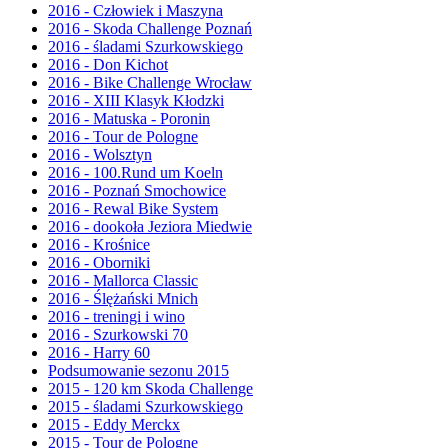
2016 - Człowiek i Maszyna
2016 - Skoda Challenge Poznań
2016 - śladami Szurkowskiego
2016 - Don Kichot
2016 - Bike Challenge Wrocław
2016 - XIII Klasyk Kłodzki
2016 - Matuska - Poronin
2016 - Tour de Pologne
2016 - Wolsztyn
2016 - 100.Rund um Koeln
2016 - Poznań Smochowice
2016 - Rewal Bike System
2016 - dookoła Jeziora Miedwie
2016 - Krośnice
2016 - Oborniki
2016 - Mallorca Classic
2016 - Ślężański Mnich
2016 - treningi i wino
2016 - Szurkowski 70
2016 - Harry 60
Podsumowanie sezonu 2015
2015 - 120 km Skoda Challenge
2015 - śladami Szurkowskiego
2015 - Eddy Merckx
2015 - Tour de Pologne