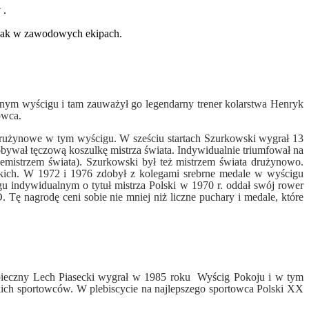
 .
 jak w zawodowych ekipach.
ym wyścigu i tam zauważył go legendarny trener kolarstwa Henryk
owca.
drużynowe w tym wyścigu. W sześciu startach Szurkowski wygrał 13
ywał tęczową koszulkę mistrza świata. Indywidualnie triumfował na
cemistrzem świata). Szurkowski był też mistrzem świata drużynowo.
kich. W 1972 i 1976 zdobył z kolegami srebrne medale w wyścigu
u indywidualnym o tytuł mistrza Polski w 1970 r. oddał swój rower
ę nagrodę ceni sobie nie mniej niż liczne puchary i medale, które
opieczny Lech Piasecki wygrał w 1985 roku Wyścig Pokoju i w tym
ich sportowców. W plebiscycie na najlepszego sportowca Polski XX