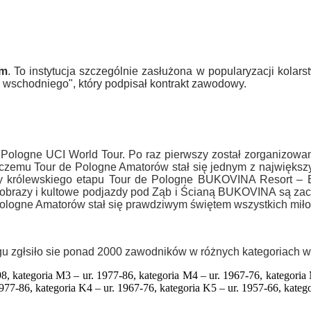
am
. To instytucja szczególnie zasłużona w popularyzacji kolars
 wschodniego", który podpisał kontrakt zawodowy.
Pologne UCI World Tour. Po raz pierwszy został zorganizowany
ęki czemu Tour de Pologne Amatorów stał się jednym z najwięks
 królewskiego etapu Tour de Pologne BUKOVINA Resort – Bu
ajobrazy i kultowe podjazdy pod Ząb i Ścianą BUKOVINA są za
Pologne Amatorów stał się prawdziwym świętem wszystkich miło
u zgłsiło sie ponad 2000 zawodników w różnych kategoriach
, kategoria M3 – ur. 1977-86, kategoria M4 – ur. 1967-76, kategoria M5
77-86, kategoria K4 – ur. 1967-76, kategoria K5 – ur. 1957-66, kategor