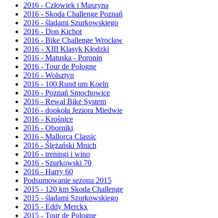
2016 - Człowiek i Maszyna
2016 - Skoda Challenge Poznań
2016 - śladami Szurkowskiego
2016 - Don Kichot
2016 - Bike Challenge Wrocław
2016 - XIII Klasyk Kłodzki
2016 - Matuska - Poronin
2016 - Tour de Pologne
2016 - Wolsztyn
2016 - 100.Rund um Koeln
2016 - Poznań Smochowice
2016 - Rewal Bike System
2016 - dookoła Jeziora Miedwie
2016 - Krośnice
2016 - Oborniki
2016 - Mallorca Classic
2016 - Ślężański Mnich
2016 - treningi i wino
2016 - Szurkowski 70
2016 - Harry 60
Podsumowanie sezonu 2015
2015 - 120 km Skoda Challenge
2015 - śladami Szurkowskiego
2015 - Eddy Merckx
2015 - Tour de Pologne