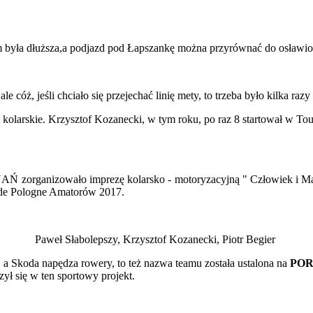
im była dłuższa,a podjazd pod Łapszankę można przyrównać do osław
 cóż, jeśli chciało się przejechać linię mety, to trzeba było kilka r
larskie. Krzysztof Kozanecki, w tym roku, po raz 8 startował w Tour
ganizowało imprezę kolarsko - motoryzacyjną " Człowiek i M
 de Pologne Amatorów 2017.
Paweł Słabolepszy, Krzysztof Kozanecki, Piotr Begier
, a Skoda napędza rowery, to też nazwa teamu została ustalona na
POR
ył się w ten sportowy projekt.