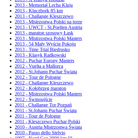
2013 - Memoriał Lecha Kluja
2013 - Kluczbork 85 km
2013 - Challange Kleszczewo
2013 - Mistrzostwa Polski na torze
2013 - UWCT - St.Poelten Austria
2013 - maraton szosowy Łask
2013 - Mistrzostwa Polski Masters
2013 - 54 Mały Wyścig Pokoju
2013 - Time Trial Biedrusko
2013 - Klasyk Radkowski
2012 - Puchar Europy Masters
2012 - Vuelta a Mallorca
2012 - St.Johann Puchar Świata
2012 - Tour de Pologne
2012 - Challange Kleszczewo
2012 - Kołobrzeg maraton
2012 - Mistrzostwa Polski Masters
2012 - Świnoujście
2011 - Challange Tor Poznań
2011 - St.Johann Puchar Świata
2011 - Tour de Pologne
2011 - Kleszczewo Puchar Polski
2010 - Austria Mistrzostwa Świata
2010 - Passo dello Stelvio