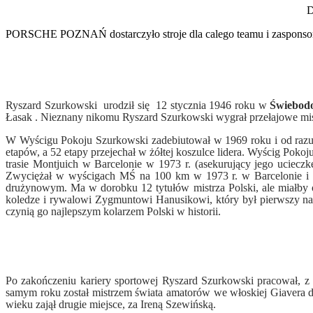
D
PORSCHE POZNAŃ dostarczyło stroje dla calego teamu i zasponsor
Ryszard Szurkowski urodził się 12 stycznia 1946 roku w
Świebod
Łasak . Nieznany nikomu Ryszard Szurkowski wygrał przełajowe mistrz
W Wyścigu Pokoju Szurkowski zadebiutował w 1969 roku i od razu 
etapów, a 52 etapy przejechał w żółtej koszulce lidera.
Wyścig Pokoju
trasie Montjuich w Barcelonie w 1973 r. (asekurujący jego uciecz
Zwyciężał w wyścigach MŚ na 100 km w 1973 r. w Barcelonie i w
drużynowym.
Ma w dorobku 12 tytułów mistrza Polski, ale miałby 
koledze i rywalowi Zygmuntowi Hanusikowi, który był pierwszy na 
czynią go najlepszym kolarzem Polski w historii.
Po zakończeniu kariery sportowej Ryszard Szurkowski pracował, 
samym roku został mistrzem świata amatorów we włoskiej Giavera d
wieku zajął drugie miejsce, za Ireną Szewińską.