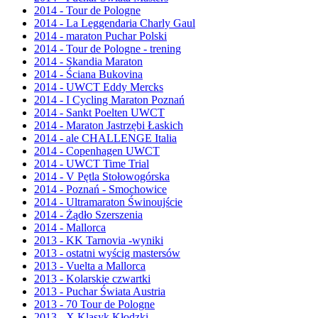
2014 - Tour de Pologne
2014 - La Leggendaria Charly Gaul
2014 - maraton Puchar Polski
2014 - Tour de Pologne - trening
2014 - Skandia Maraton
2014 - Ściana Bukovina
2014 - UWCT Eddy Mercks
2014 - I Cycling Maraton Poznań
2014 - Sankt Poelten UWCT
2014 - Maraton Jastrzębi Łaskich
2014 - ale CHALLENGE Italia
2014 - Copenhagen UWCT
2014 - UWCT Time Trial
2014 - V Pętla Stołowogórska
2014 - Poznań - Smochowice
2014 - Ultramaraton Świnoujście
2014 - Żądło Szerszenia
2014 - Mallorca
2013 - KK Tarnovia -wyniki
2013 - ostatni wyścig mastersów
2013 - Vuelta a Mallorca
2013 - Kolarskie czwartki
2013 - Puchar Świata Austria
2013 - 70 Tour de Pologne
2013 - X Klasyk Kłodzki