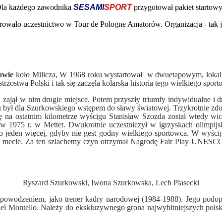
la każdego zawodnika
SESAMI
SPORT
przygotował pakiet startowy
owało uczestnictwo w Tour de Pologne Amatorów. Organizacja - tak
owie
koło Milicza, W 1968 roku wystartował w dwuetapowym, lokaln
ostwa Polski i tak się zaczęła kolarska historia tego wielkiego sport
zajął w nim drugie miejsce. Potem przyszły triumfy indywidualne i 
 był dla Szurkowskiego wstępem do sławy światowej. Trzykrotnie zdob
kę na ostatnim kilometrze wyścigu Stanisław Szozda został wtedy wi
 1975 r. w Mettet. Dwukrotnie uczestniczył w igrzyskach olimpijs
o jeden więcej, gdyby nie gest godny wielkiego sportowca. W wyścig
mecie. Za ten szlachetny czyn otrzymał Nagrodę Fair Play UNESCO. T
Ryszard Szurkowski, Iwona Szurkowska, Lech Piasecki
z powodzeniem, jako trener kadry narodowej (1984-1988). Jego pod
el Montello.
Należy do ekskluzywnego grona najwybitniejszych polsk