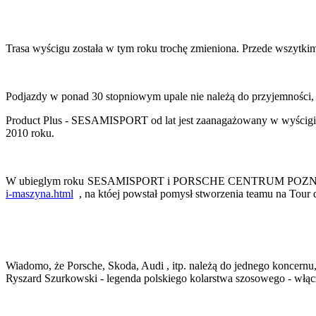
Trasa wyścigu została w tym roku trochę zmieniona. Przede wszytk
Podjazdy w ponad 30 stopniowym upale nie należą do przyjemności, ale
Product Plus - SESAMISPORT od lat jest zaanagażowany w wyścigi ko
2010 roku.
W ubieglym roku SESAMISPORT i PORSCHE CENTRUM POZNAŃ zor
i-maszyna.html
, na któej powstał pomysł stworzenia teamu na Tour
Wiadomo, że Porsche, Skoda, Audi , itp. należą do jednego koncernu
Ryszard Szurkowski - legenda polskiego kolarstwa szosowego - włącz