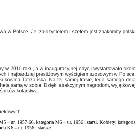
twa w Polsce. Jej założycielem i szefem jest znakomity polski
 w 2010 roku, a w inauguracyjnej edycji wystartowało około
zych i najbardziej prestiżowym wyścigiem szosowym w Polsce.
kowina Tatrzańska. Na tej samej trasie, tego samego dnia
chętą samą w sobie. Dzięki atrakcyjnym nagrodom, wyjątkowej
śników kolarstwa.
 wiekowych
 – ur. 1957-66, kategoria M6 – ur. 1956 i starsi. Kobiety: kategoria
ia K6 – ur. 1956 i starsze .