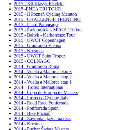
2015 - XII Klasyk Kłodzki
2015 -ENEA TRI TOUR
2015 - II Poznań Cycling Maraton
2015 - CHALLENGE TRENTINO
2015 - Passo Pampeago
2015 - Świnoujście - MEGA 110 km
2015 - Bałtyk - Karkonosze Tour
2015 - UWCT Copenhagen
2015 - Granfondo Vienna
2015 - Krośnice
2015 - UWCT Saint Tropez
2015 - COLNAGO
2014 - Granfondo Roma
2014 - Vuelta a Mallorca etap 3
2014 - Vuelta a Mallorca etap 2
2014 - Vuelta a Mallorca etap 1
2014 - Trofeo International
2014 - Copa de Europa de Masters
2014 - Prosecco Cycling Italy
2014 - Road Race Ponferrada
2014 - Ponferrada Spain
2014 - Bike Poznań
2014 - Zawonia - jazda na czas
2014 - Krośnice
2014 - Puchar Świata Masters