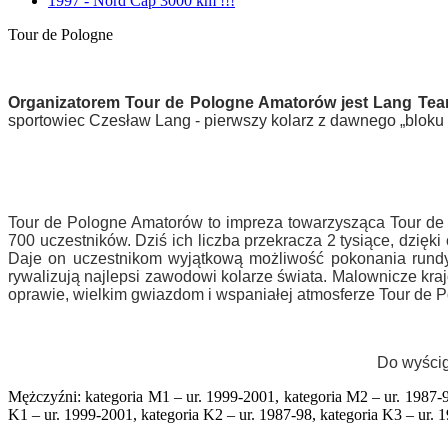
1997 - Nord Cap 3000 km !!!
Tour de Pologne
Organizatorem Tour de Pologne Amatorów jest Lang Te
sportowiec Czesław Lang - pierwszy kolarz z dawnego „bloku
Tour de Pologne Amatorów to impreza towarzysząca Tour de 
700 uczestników. Dziś ich liczba przekracza 2 tysiące, dzi
Daje on uczestnikom wyjątkową możliwość pokonania rundy
rywalizują najlepsi zawodowi kolarze świata. Malownicze kr
oprawie, wielkim gwiazdom i wspaniałej atmosferze Tour de 
Do wyścig
Mężczyźni: kategoria M1 – ur. 1999-2001, kategoria M2 – ur. 1987-98
K1 – ur. 1999-2001, kategoria K2 – ur. 1987-98, kategoria K3 – ur. 19