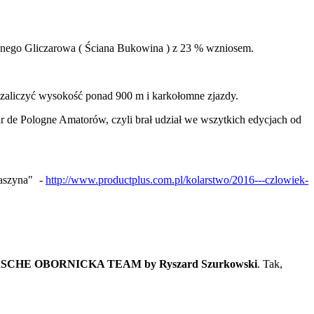
ionego Gliczarowa ( Ściana Bukowina ) z 23 % wzniosem.
azy zaliczyć wysokość ponad 900 m i karkołomne zjazdy.
 de Pologne Amatorów, czyli brał udział we wszytkich edycjach od
aszyna" -
http://www.productplus.com.pl/kolarstwo/2016---czlowiek-
SCHE OBORNICKA TEAM by Ryszard Szurkowski
. Tak,