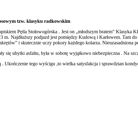
zosowym tzw. klasyku radkowskim
 dopiskiem Pętla Stołowogórska . Jest on „młodszym bratem” Klasyka K
1323 m. Najdłuższy podjazd jest pomiędzy Kudową i Karłowem. Tam do p
zakrętów” i skutecznie uczy pokory każdego kolarza. Nieuzasadniona p
rzały się ubytki asfaltu, była w sobotę wyjątkowo niebezpieczna . Na 
Ukończenie tego wyścigu ,to wielka satysfakcja i sprawdzian kondycji 