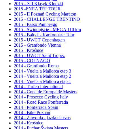
2015 - XII Klasyk Kłodzki
2015 -ENEA TRI TOUR
2015 - II Poznań Cycling Maraton
2015 - CHALLENGE TRENTINO
2015 - Passo Pampeago
2015 - Świnoujście - MEGA 110 km
2015 - Bałtyk - Karkonosze Tour
2015 - UWCT Copenhagen
2015 - Granfondo Vienna
2015 - Krośnice
2015 - UWCT Saint Tropez
2015 - COLNAGO
2014 - Granfondo Roma
2014 - Vuelta a Mallorca etap 3
2014 - Vuelta a Mallorca etap 2
2014 - Vuelta a Mallorca etap 1
2014 - Trofeo International
2014 - Copa de Europa de Masters
2014 - Prosecco Cycling Italy
2014 - Road Race Ponferrada
2014 - Ponferrada Spain
2014 - Bike Poznań
2014 - Zawonia - jazda na czas
2014 - Krośnice
2014 - Puchar Świata Masters