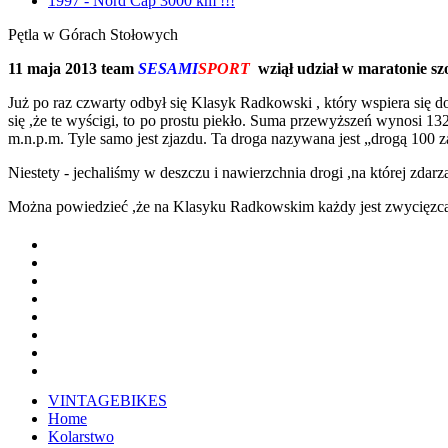
1997 - Nord Cap 3000 km !!!
Pętla w Górach Stołowych
11 maja 2013
team
SESAMI
SPORT
wziął udział w maratonie s
Już po raz czwarty odbył się Klasyk Radkowski , który wspiera się
się ,że te wyścigi, to po prostu piekło. Suma przewyższeń wynosi 
m.n.p.m. Tyle samo jest zjazdu. Ta droga nazywana jest „drogą 100 
Niestety - jechaliśmy w deszczu i nawierzchnia drogi ,na której zda
Można powiedzieć ,że na Klasyku Radkowskim każdy jest zwycięzcą . 
VINTAGEBIKES
Home
Kolarstwo