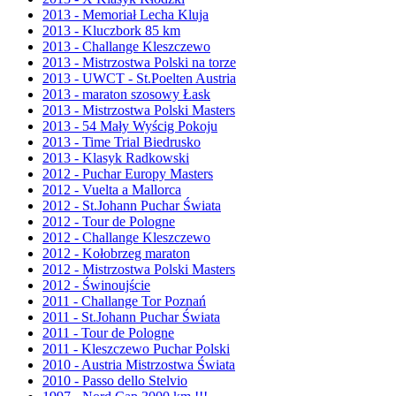
2013 - Memoriał Lecha Kluja
2013 - Kluczbork 85 km
2013 - Challange Kleszczewo
2013 - Mistrzostwa Polski na torze
2013 - UWCT - St.Poelten Austria
2013 - maraton szosowy Łask
2013 - Mistrzostwa Polski Masters
2013 - 54 Mały Wyścig Pokoju
2013 - Time Trial Biedrusko
2013 - Klasyk Radkowski
2012 - Puchar Europy Masters
2012 - Vuelta a Mallorca
2012 - St.Johann Puchar Świata
2012 - Tour de Pologne
2012 - Challange Kleszczewo
2012 - Kołobrzeg maraton
2012 - Mistrzostwa Polski Masters
2012 - Świnoujście
2011 - Challange Tor Poznań
2011 - St.Johann Puchar Świata
2011 - Tour de Pologne
2011 - Kleszczewo Puchar Polski
2010 - Austria Mistrzostwa Świata
2010 - Passo dello Stelvio