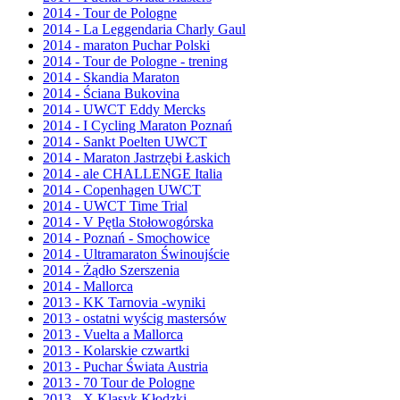
2014 - Tour de Pologne
2014 - La Leggendaria Charly Gaul
2014 - maraton Puchar Polski
2014 - Tour de Pologne - trening
2014 - Skandia Maraton
2014 - Ściana Bukovina
2014 - UWCT Eddy Mercks
2014 - I Cycling Maraton Poznań
2014 - Sankt Poelten UWCT
2014 - Maraton Jastrzębi Łaskich
2014 - ale CHALLENGE Italia
2014 - Copenhagen UWCT
2014 - UWCT Time Trial
2014 - V Pętla Stołowogórska
2014 - Poznań - Smochowice
2014 - Ultramaraton Świnoujście
2014 - Żądło Szerszenia
2014 - Mallorca
2013 - KK Tarnovia -wyniki
2013 - ostatni wyścig mastersów
2013 - Vuelta a Mallorca
2013 - Kolarskie czwartki
2013 - Puchar Świata Austria
2013 - 70 Tour de Pologne
2013 - X Klasyk Kłodzki