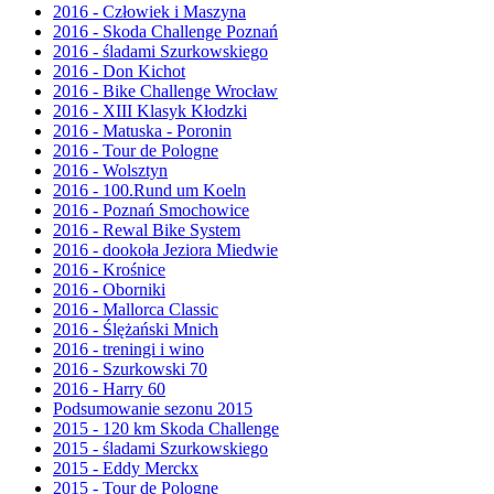
2016 - Człowiek i Maszyna
2016 - Skoda Challenge Poznań
2016 - śladami Szurkowskiego
2016 - Don Kichot
2016 - Bike Challenge Wrocław
2016 - XIII Klasyk Kłodzki
2016 - Matuska - Poronin
2016 - Tour de Pologne
2016 - Wolsztyn
2016 - 100.Rund um Koeln
2016 - Poznań Smochowice
2016 - Rewal Bike System
2016 - dookoła Jeziora Miedwie
2016 - Krośnice
2016 - Oborniki
2016 - Mallorca Classic
2016 - Ślężański Mnich
2016 - treningi i wino
2016 - Szurkowski 70
2016 - Harry 60
Podsumowanie sezonu 2015
2015 - 120 km Skoda Challenge
2015 - śladami Szurkowskiego
2015 - Eddy Merckx
2015 - Tour de Pologne