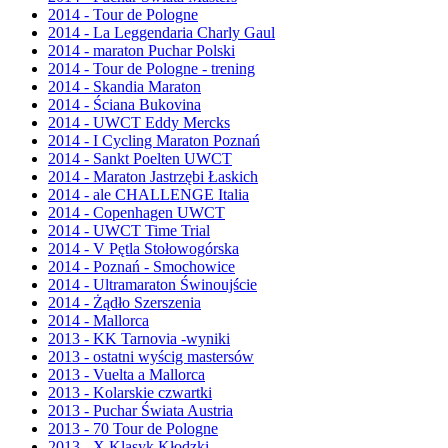
2014 - Tour de Pologne
2014 - La Leggendaria Charly Gaul
2014 - maraton Puchar Polski
2014 - Tour de Pologne - trening
2014 - Skandia Maraton
2014 - Ściana Bukovina
2014 - UWCT Eddy Mercks
2014 - I Cycling Maraton Poznań
2014 - Sankt Poelten UWCT
2014 - Maraton Jastrzębi Łaskich
2014 - ale CHALLENGE Italia
2014 - Copenhagen UWCT
2014 - UWCT Time Trial
2014 - V Pętla Stołowogórska
2014 - Poznań - Smochowice
2014 - Ultramaraton Świnoujście
2014 - Żądło Szerszenia
2014 - Mallorca
2013 - KK Tarnovia -wyniki
2013 - ostatni wyścig mastersów
2013 - Vuelta a Mallorca
2013 - Kolarskie czwartki
2013 - Puchar Świata Austria
2013 - 70 Tour de Pologne
2013 - X Klasyk Kłodzki