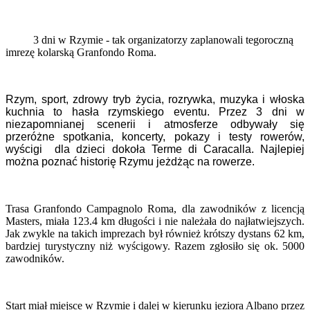
3 dni w Rzymie - tak organizatorzy zaplanowali tegoroczną
imrezę kolarską Granfondo Roma.
Rzym, sport, zdrowy tryb życia, rozrywka, muzyka i włoska
kuchnia to hasła rzymskiego eventu. Przez 3 dni w
niezapomnianej scenerii i atmosferze odbywały się
przeróżne spotkania, koncerty, pokazy i testy rowerów,
wyścigi dla dzieci dokoła Terme di Caracalla. Najlepiej
można poznać historię Rzymu jeżdżąc na rowerze.
Trasa Granfondo Campagnolo Roma, dla zawodników z licencją
Masters, miała 123.4 km długości i nie należała do najłatwiejszych.
Jak zwykle na takich imprezach był również krótszy dystans 62 km,
bardziej turystyczny niż wyścigowy. Razem zgłosiło się ok. 5000
zawodników.
Start miał miejsce w Rzymie i dalej w kierunku jeziora Albano przez