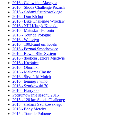
2016 - Człowiek i Maszyna
2016 - Skoda Challenge Poznań
2016 - śladami Szurkowskiego
2016 - Don Kichot
2016 - Bike Challenge Wrocław
2016 - XIII Klasyk Kłodzki
2016 - Matuska - Poronin
2016 - Tour de Pologne
2016 - Wolsztyn
2016 - 100.Rund um Koeln
2016 - Poznań Smochowice
2016 - Rewal Bike System
2016 - dookoła Jeziora Miedwie
2016 - Krośnice
2016 - Oborniki
2016 - Mallorca Classic
2016 - Ślężański Mnich
2016 - treningi i wino
2016 - Szurkowski 70
2016 - Harry 60
Podsumowanie sezonu 2015
2015 - 120 km Skoda Challenge
2015 - śladami Szurkowskiego
2015 - Eddy Merckx
2015 - Tour de Pologne