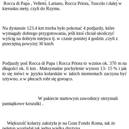
Rocca di Papa , Velletri, Lariano, Rocca Priora, Tuscolo i dalej w
kierunku mety, czyli do Rzymu.
Na dystansie 123.4 km trzeba było pokonać 4 podjazdy, które
wymagały dobrego przygotowania, jeśli ktoś chciał ukończyć
wyścig na dobrym miejscu tj. w czasie poniżej 4 godzin ,czyli z
przeciętną powyżej 30 km/h
Podjazdy pod Rocca di Papa i Rocca Priora to wznios ok. 370 m na
długości ok. 6 km . Maksymalne pochylenie wynosi 13- 15 % i jak
to się mówi w języku kolarskim w takich momentach zaczyna być
sztywno, a w płucach robi się goroąco.
W pakiecie startowym zawodnicy otrzymali
pamiątkowe koszulki .
Większość kolarzy założyła je na Gran Fondo Roma, tak że
peleton wyglądał jak jedna wielka drużyna.