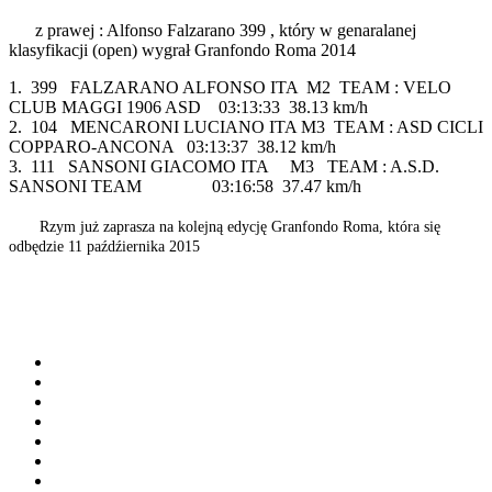
z prawej : Alfonso Falzarano 399 , który w genaralanej
klasyfikacji (open) wygrał Granfondo Roma 2014
1. 399 FALZARANO ALFONSO ITA M2 TEAM : VELO
CLUB MAGGI 1906 ASD 03:13:33 38.13 km/h
2. 104 MENCARONI LUCIANO ITA M3 TEAM : ASD CICLI
COPPARO-ANCONA 03:13:37 38.12 km/h
3. 111 SANSONI GIACOMO ITA M3 TEAM : A.S.D.
SANSONI TEAM 03:16:58 37.47 km/h
Rzym już zaprasza na kolejną edycję Granfondo Roma, która się
odbędzie 11 paźdźiernika 2015