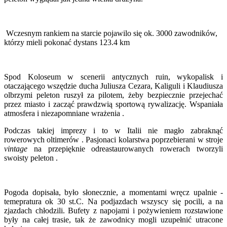
Wczesnym rankiem na starcie pojawilo się ok. 3000 zawodników,
którzy mieli pokonać dystans 123.4 km
Spod Koloseum w scenerii antycznych ruin, wykopalisk i
otaczającego wszędzie ducha Juliusza Cezara, Kaliguli i Klaudiusza
olbrzymi peleton ruszył za pilotem, żeby bezpiecznie przejechać
przez miasto i zacząć prawdzwią sportową rywalizację. Wspaniała
atmosfera i niezapomniane wrażenia .
Podczas takiej imprezy i to w Italii nie magło zabraknąć
rowerowych oltimerów . Pasjonaci kolarstwa poprzebierani w stroje
vintage
na przepięknie odreastaurowanych rowerach tworzyli
swoisty peleton .
Pogoda dopisała, było słonecznie, a momentami wręcz upalnie -
temepratura ok 30 st.C. Na podjazdach wszyscy się pocili, a na
zjazdach chłodzili. Bufety z napojami i pożywieniem rozstawione
były na całej trasie, tak że zawodnicy mogli uzupełnić utracone