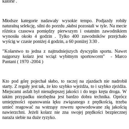
kalorie .
Młodsze kategorie nadawały wysokie tempo. Podjazdy robiły
naturalną selekcję, silni do porzdu ,słabsi pozostali w tyle. Na mecie
różnica czasowa pomiędzy pierwszym i ostatnim zawodnikiem
wynosiła około 4 godzin . Tylko 400 zawodników przejchało
wyścig w czasie poniżej 4 godzin, a 60 poniżej 3:30 .
"Kolarstwo to jedna z najtrudniejszych dyscyplin sportu. Nawet
najgorszy kolarz jest wciąż wybitnym sportowcem" - Marco
Pantani ( 1970 -2004 )
Kto pod górę pojechał słabo, to raczej na zjazdach nie nadrobił
starty. Z reguły jest tak, że kto szybko wjeżdża, to i szybko zjeżdża.
Miejscami asfalt był nienajlepszej jakości i do tego kręta droga. W
takim przypadku niezbędna jest bardzo dobra technika. Oprócz
umiejętności opanowania lęku związanego z prędkością, trzeba
umieć reagować na wstrząsy roweru spowodowane złą jakością
nawierzchni. Jeżeli kolarz nie zna swojej prędkości bezpiecznej
naraża siebie na duże ryzyko.