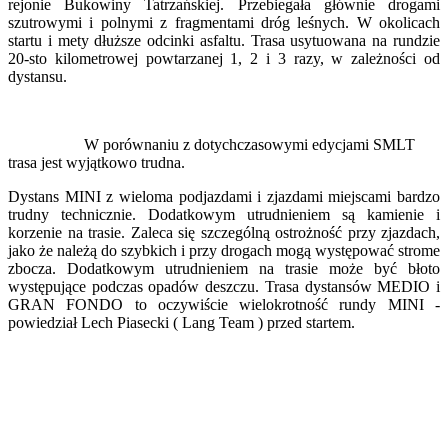
rejonie Bukowiny Tatrzańskiej. Przebiegała głównie drogami
szutrowymi i polnymi z fragmentami dróg leśnych. W okolicach
startu i mety dłuższe odcinki asfaltu. Trasa usytuowana na rundzie
20-sto kilometrowej powtarzanej 1, 2 i 3 razy, w zależności od
dystansu.
W porównaniu z dotychczasowymi edycjami SMLT
trasa jest wyjątkowo trudna.
Dystans MINI z wieloma podjazdami i zjazdami miejscami bardzo
trudny technicznie. Dodatkowym utrudnieniem są kamienie i
korzenie na trasie. Zaleca się szczególną ostrożność przy zjazdach,
jako że należą do szybkich i przy drogach mogą występować strome
zbocza. Dodatkowym utrudnieniem na trasie może być błoto
występujące podczas opadów deszczu. Trasa dystansów MEDIO i
GRAN FONDO to oczywiście wielokrotność rundy MINI -
powiedział Lech Piasecki ( Lang Team ) przed startem.