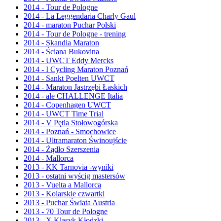
2014 - Tour de Pologne
2014 - La Leggendaria Charly Gaul
2014 - maraton Puchar Polski
2014 - Tour de Pologne - trening
2014 - Skandia Maraton
2014 - Ściana Bukovina
2014 - UWCT Eddy Mercks
2014 - I Cycling Maraton Poznań
2014 - Sankt Poelten UWCT
2014 - Maraton Jastrzębi Łaskich
2014 - ale CHALLENGE Italia
2014 - Copenhagen UWCT
2014 - UWCT Time Trial
2014 - V Pętla Stołowogórska
2014 - Poznań - Smochowice
2014 - Ultramaraton Świnoujście
2014 - Żądło Szerszenia
2014 - Mallorca
2013 - KK Tarnovia -wyniki
2013 - ostatni wyścig mastersów
2013 - Vuelta a Mallorca
2013 - Kolarskie czwartki
2013 - Puchar Świata Austria
2013 - 70 Tour de Pologne
2013 - X Klasyk Kłodzki