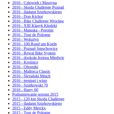
2016 - Człowiek i Maszyna
2016 - Skoda Challenge Poznań
2016 - śladami Szurkowskiego
2016 - Don Kichot
2016 - Bike Challenge Wrocław
2016 - XIII Klasyk Kłodzki
2016 - Matuska - Poronin
2016 - Tour de Pologne
2016 - Wolsztyn
2016 - 100.Rund um Koeln
2016 - Poznań Smochowice
2016 - Rewal Bike System
2016 - dookoła Jeziora Miedwie
2016 - Krośnice
2016 - Oborniki
2016 - Mallorca Classic
2016 - Ślężański Mnich
2016 - treningi i wino
2016 - Szurkowski 70
2016 - Harry 60
Podsumowanie sezonu 2015
2015 - 120 km Skoda Challenge
2015 - śladami Szurkowskiego
2015 - Eddy Merckx
2015 - Tour de Pologne