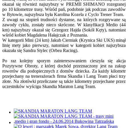
okazał się również najszybszy w PREMII SHIMANO rozegranej
po 10 kilometrze trasy. Wśród pań, podobnie jak podczas zawodów
w Bytowie, najszybsza była Karolina Kozela z Cyclo Trener Team.
Z uwagi na stopień trudności dystanse, na których rozgrywane są
zawody cyklu, zostały nieco skrócone. W klasyfikacji Medio (44
km) najszybszy okazał się Grzegorz Hajda (Sokół Kęty), natomiast
wśród kobiet Magdalena Hałajczak z Poznania.
W kategorii Mini (24 km) Jakub Cierniak (Krynica Ski UKS) minął
linię mety jako pierwszy, natomiast w kategorii kobiet najszybsza
okazała się Sandra Stylec (Orbea Racing).
Po raz kolejny sporym zainteresowaniem cieszyła się akcja
Pozytywne Obroty, z której dochód przeznaczony jest na zakup
rowerów dla podopiecznych z domów dziecka. Za każdy kilometr
przejechany na trenerażerach firma Skandia i Lang Team płaci trzy
złote. Na złotówki przeliczane są także kilometry przejechane przez
uczestników wyścigu Skandia Maraton Lang Team.