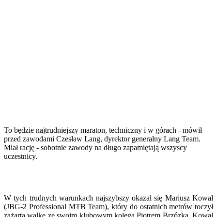
To będzie najtrudniejszy maraton, techniczny i w górach - mówił
przed zawodami Czesław Lang, dyrektor generalny Lang Team.
Miał rację - sobotnie zawody na długo zapamiętają wszyscy
uczestnicy.
W tych trudnych warunkach najszybszy okazał się Mariusz Kowal
(JBG-2 Professional MTB Team), który do ostatnich metrów toczył
zażartą walkę ze swoim klubowym kolegą Piotrem Brzózką. Kowal