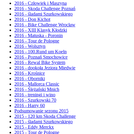
2016 - Człowiek i Maszyna
2016 - Skoda Challenge Poznań
2016 - śladami Szurkowskiego
2016 - Don Kichot
2016 - Bike Challenge Wrocław
2016 - XIII Klasyk Kłodzki
2016 - Matuska - Poronin
2016 - Tour de Pologne
2016 - Wolsztyn
2016 - 100.Rund um Koeln
2016 - Poznań Smochowice
2016 - Rewal Bike System
2016 - dookoła Jeziora Miedwie
2016 - Krośnice
2016 - Oborniki
2016 - Mallorca Classic
2016 - Ślężański Mnich
2016 - treningi i wino
2016 - Szurkowski 70
2016 - Harry 60
Podsumowanie sezonu 2015
2015 - 120 km Skoda Challenge
2015 - śladami Szurkowskiego
2015 - Eddy Merckx
2015 - Tour de Pologne