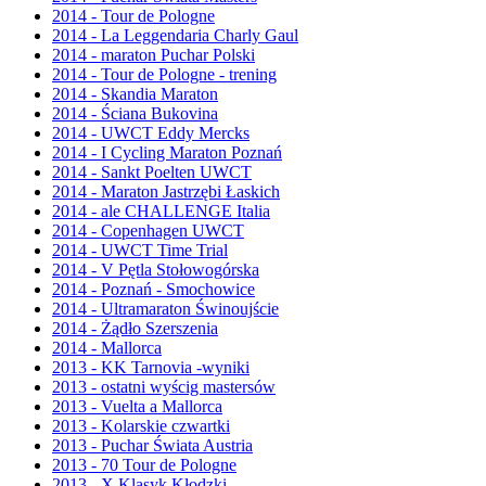
2014 - Tour de Pologne
2014 - La Leggendaria Charly Gaul
2014 - maraton Puchar Polski
2014 - Tour de Pologne - trening
2014 - Skandia Maraton
2014 - Ściana Bukovina
2014 - UWCT Eddy Mercks
2014 - I Cycling Maraton Poznań
2014 - Sankt Poelten UWCT
2014 - Maraton Jastrzębi Łaskich
2014 - ale CHALLENGE Italia
2014 - Copenhagen UWCT
2014 - UWCT Time Trial
2014 - V Pętla Stołowogórska
2014 - Poznań - Smochowice
2014 - Ultramaraton Świnoujście
2014 - Żądło Szerszenia
2014 - Mallorca
2013 - KK Tarnovia -wyniki
2013 - ostatni wyścig mastersów
2013 - Vuelta a Mallorca
2013 - Kolarskie czwartki
2013 - Puchar Świata Austria
2013 - 70 Tour de Pologne
2013 - X Klasyk Kłodzki