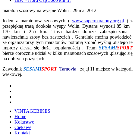
1997 - Nord Cap 3000 km !!!
maraton szosowy na wyspie Wolin - 29 maj 2012
Jeden z maratonów szosowych (
www.supermaratony.org.pl
) z
przepiękną trasą dookoła wyspy Wolin. Dystans wynosił 85 km ,
170 km i 255 km. Trasa bardzo dobrze zabezpieczona i
nawierzchnia szosy bez zastrzeżeń . Genralnie można powiedzieć,
że organizatorzy tych maratonów potrafią zrobić wyścig ,dlatego te
imprezy cieszą się dużą popularnością . Team
SESAMI
SPORT
bierze corocznie udział w kilku maratonach szosowych ,plasując się
na dobrych pozycjach .
Zawodnik
SESAMI
SPORT
Tarnovia
zajął 11 miejsce w kategorii
wiekowej.
VINTAGEBIKES
Home
Kolarstwo
Ciekawe
Kontakt